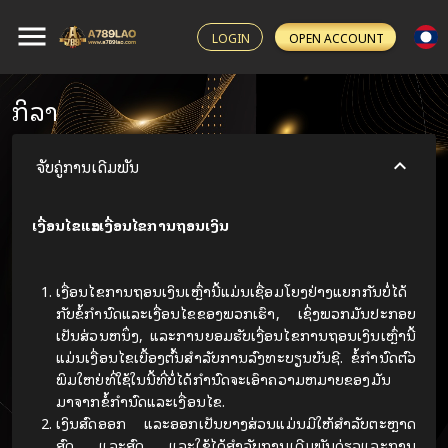
LOGIN
OPEN ACCOUNT
ກິລາ
ຈັບຄູ່ການເດີມພັນ
ເງື່ອນໄຂແລະເງື່ອນໄຂການຖອນເງິນ
ເງື່ອນໄຂການຖອນເງິນເຫຼົ່ານີ້ແມ່ນເຊື່ອມໂຍງຢ່າງແຍກກັນບໍ່ໄດ້
ກັບຂໍ້ກໍານົດແລະເງື່ອນໄຂຂອງພວກເຮົາ, ເຊິ່ງພວກມັນປະກອບ
ເປັນສ່ວນຫນຶ່ງ, ແລະການຍອມຮັບເງື່ອນໄຂການຖອນເງິນເຫຼົ່ານີ້
ແມ່ນເງື່ອນໄຂເບື້ອງຕົ້ນສໍາລັບການລົງທະບຽນບັນຊີ. ຂໍ້ກໍານົດຕົວ
ພິມໃຫຍ່ທີ່ໃຊ້ໃນນີ້ທີ່ບໍ່ໄດ້ກໍານົດຈະເອົາຄວາມຫມາຍຂອງມັນ
ມາຈາກຂໍ້ກໍານົດແລະເງື່ອນໄຂ.
ເງິນສົດອອກ ແລະອອກເປັນບາງສ່ວນແມ່ນມີໃຫ້ສໍາລັບຕະຫຼາດ
ສົດ ແລະສົດ ແລະໃຊ້ໄດ້ສໍາລັບການເດີມພັນດ່ຽວແລະການ