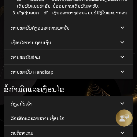
ເດີມພັນແບບປະສົມ, ບໍ່ລວມການເດີມພັນລະບົບ.
ທັງເງິນອອກ ຫຼື ເງິນອອກບາງສ່ວນແມ່ນບໍ່ມີຢູ່ໃນພະຍາກອນ
ພະຍາກອນ/ການພະນັນ Tricast.
ການຖອນເງິນບາງສ່ວນຈະມີໃຫ້ພຽງແຕ່ໃນກໍລະນີທີ່ການສະ
ການພະນັນດ່ຽວແລະການພະນັນ
ເຫນີເງິນເຕັມສໍາລັບການເດີມພັນທີ່ຫົວຂໍ້ຂອງການຖອນເງິນບາງ
ສ່ວນແມ່ນຫຼາຍກວ່າສອງເທົ່າຂອງຈໍານວນການວາງເດີມພັນຂັ້ນ
ເງື່ອນໄຂການຖອນເງິນ
ຕ່ໍາທີ່ອະນຸຍາດໃຫ້ສໍາລັບການເດີມພັນສະເພາະນັ້ນ.
ຈໍານວນເງິນອອກບາງສ່ວນຂັ້ນຕ່ໍາແມ່ນເທົ່າກັບການວາງເດີມພັນ
ການພະນັນຂ້າມ
ຂັ້ນຕ່ໍາທີ່ອະນຸຍາດສໍາລັບການເດີມພັນສະເພາະນັ້ນ.
ຈຳນວນເງິນອອກບາງສ່ວນສູງສຸດຈະຕ້ອງເປັນຈຳນວນເງິນທີ່
ການພະນັນ Handicap
ອອກທັງໝົດລົບຈາກຈຳນວນການວາງເດີມພັນຂັ້ນຕ່ຳທີ່
ອະນຸຍາດສຳລັບການເດີມພັນນັ້ນ.
ຂໍ້ກໍານົດແລະເງື່ອນໄຂ
Combo Bets, ວາງໄວ້ຮ່ວມກັບ System Bets ຜ່ານແຖບ
'Combo', ບໍ່ສາມາດເປັນຂອງ Cash-Out ຫຼື Cash-Out ບາງ
ສ່ວນ.
ກ່ຽວກັບເຮົາ
ເມື່ອລູກຄ້າເຮັດການຖອນເງິນບາງສ່ວນ, ຈໍານວນການວາງ
ເດີມພັນທີ່ຍັງເຫຼືອ (ເຊັ່ນ: ຈໍານວນເດີມພັນ - ຈໍານວນເງິນສົດອອກ
ລິຂະສິດແລະລາຍການເງື່ອນໄຂ
ບາງສ່ວນ) ຈະຖືກວາງໄວ້ເປັນການເດີມພັນໃໝ່ຢູ່ທີ່ອັດຕາ
ເດີມພັນໃນປັດຈຸບັນໃນເວລາຂອງການຖອນເງິນບາງສ່ວນ.
ກະຕິກາເກມ
ໃນກໍລະນີຂອງການຖອນເງິນບາງສ່ວນຂອງ Combo Bet, ບ່ອນ