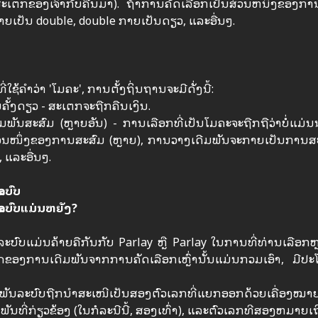
ເຕກຂອງເຈົ້າກັບຄືນມາ). ຖ້າການຄັດເລືອກເປັນສ່ວນຫນຶ່ງຂອງການ
ກາຍເປັນ double, double ກາຍເປັນດຽວ, ແລະອື່ນໆ.
່ໃຊ້ຄໍາວ່າ 'ໂມຄະ', ການຕັ້ງຖິ່ນຖານຈະມີດັ່ງນີ້:
ຄັ້ງດຽວ - ສະເຕກຈະຖືກຄືນເງິນ.
ມພັນສະສົມ (ຫຼາຍອັນ) - ການເລືອກທີ່ເປັນໂມຄະຈະຖືກຖືວ່າບໍ່ແ
ວນໜຶ່ງຂອງການສະສົມ (ຫຼາຍ), ການວາງເດີມພັນຈະກາຍເປັນການສະສົມຄ
 ແລະອື່ນໆ.
ະບົບ
ະບົບແມ່ນຫຍັງ?
ະບົບແມ່ນຄ້າຍຄືກັນກັບ Parlay ຫຼື Parlay ໃນການທີ່ທ່ານເລືອກ
ດຂອງການເດີມພັນຈາກການຄັດເລືອກເຫຼົ່ານັ້ນແມ່ນກວມເອົາ, ມີປ
ັນລະບົບຖືກນຳສະເໜີເປັນສອງຕົວເລກທີ່ແຍກອອກດ້ວຍເຄື່ອງໝາຍເ
ນທີ່ກ່ຽວຂ້ອງ (ໃນກໍລະນີນີ້, ສອງເທົ່າ), ແລະຕົວເລກທີສອງຫມາຍເຖ