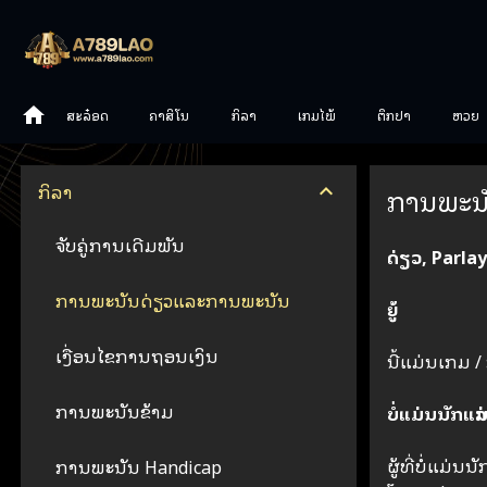
ສະລ໋ອດ
ຄາສິໂນ
ກິລາ
ເກມໄພ້
ຕຶກປາ
ຫວຍ
ກິລາ
ການພະນ
ຈັບຄູ່ການເດີມພັນ
ດ່ຽວ, Parlay
ການພະນັນດ່ຽວແລະການພະນັນ
ຍູ້
ເງື່ອນໄຂການຖອນເງິນ
ນີ້​ແມ່ນ​ເກມ /
ການພະນັນຂ້າມ
ບໍ່ແມ່ນນັກແລ່
ຜູ້ທີ່ບໍ່ແມ່
ການພະນັນ Handicap