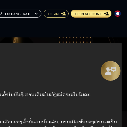
EXCHANGE RATE
LOGIN
OPEN ACCOUNT
ຈາຍ​ເຂົ້າ​ໃນ​ບັນ​ຊີ​. ການເດີມພັນທັງໝົດຈະເປັນໂມຄະ.
າການເລືອກຂອງເຈົ້າບໍ່ແມ່ນນັກແລ່ນ, ການເດີມພັນຂອງທ່ານຈະເປັນ