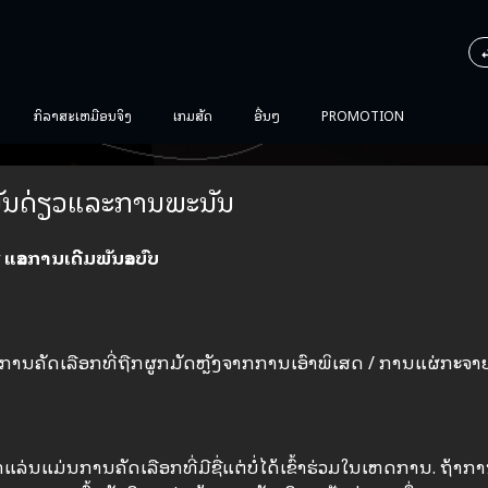
ກິລາສະເຫມືອນຈິງ
ເກມສັດ
ອື່ນໆ
PROMOTION
ັນດ່ຽວແລະການພະນັນ
 ແລະການເດີມພັນລະບົບ
 ການ​ຄັດ​ເລືອກ​ທີ່​ຖືກ​ຜູກ​ມັດ​ຫຼັງ​ຈາກ​ການ​ເອົາ​ພິ​ເສດ / ການ​ແຜ່​ກະ​
ນ
ນນັກແລ່ນແມ່ນການຄັດເລືອກທີ່ມີຊື່ແຕ່ບໍ່ໄດ້ເຂົ້າຮ່ວມໃນເຫດການ. ຖ້