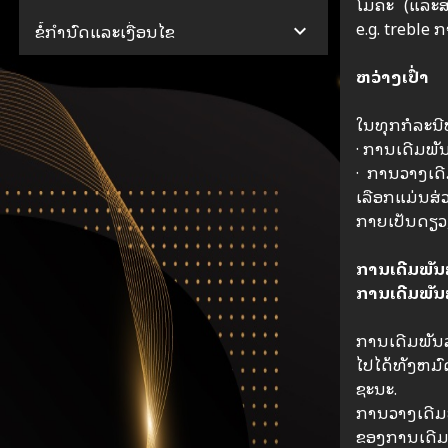
ໂມຄະ (ແລະສະ
e.g. treble 
ຂໍ້ກໍານົດແລະເງື່ອນໄຂ
ຫວ່າງເປົ່າ
ໃນທຸກກໍລະນີທີ
· ການເດີມພັນ
· ການວາງເດີ
ເລືອກແມ່ນສ່
ກາຍເປັນດຽວ,
ການເດີມພັນລ
ການເດີມພັນລ
ການເດີມພັນລ
ໄປໄດ້ທັງຫມົ
ຊະນະ.
ການວາງເດີມພ
ຂອງການເດີມພັ