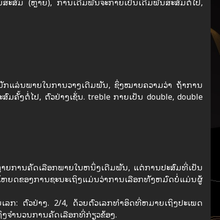
ສະສົມ (ຫຼາຍ), ການເດີມພັນຈະກາຍເປັນເດີມພັນສະສົມຕໍ່ໄປ,
ມ່ນນັກແລ່ນພາຍໃນການວາງເດີມພັນ, ຊຶ່ງໝາຍຄວາມວ່າ ຖ້າການ
ັ້ງຕໍ່ໄປ, ຕົວຢ່າງເຊັ່ນ. treble ກາຍເປັນ double, double
ຫຼາຍການຄັດເລືອກພາຍໃນຫນຶ່ງເດີມພັນ, ແຕ່ການປະສົມທີ່ເປັນ
ະໂຫຍດຂອງການຊະນະເຖິງແມ່ນວ່າການເລືອກທັງຫມົດບໍ່ແມ່ນຜູ້
ລກ: ຕົວຢ່າງ. 2/4, ດ້ວຍຕົວເລກທໍາອິດທີ່ຫມາຍເຖິງປະເພດ
ິງຈໍານວນການຄັດເລືອກທີ່ກ່ຽວຂ້ອງ.